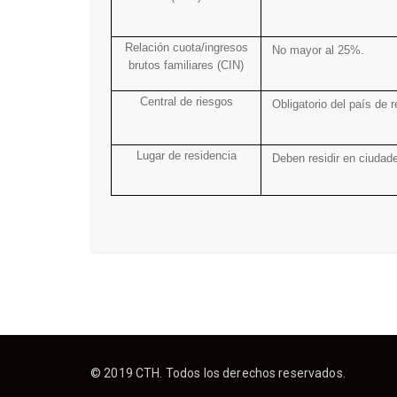
Relación cuota/ingresos
No mayor al 25%.
brutos familiares (CIN)
Central de riesgos
Obligatorio del país de r
Lugar de residencia
Deben residir en ciudade
© 2019 CTH. Todos los derechos reservados.